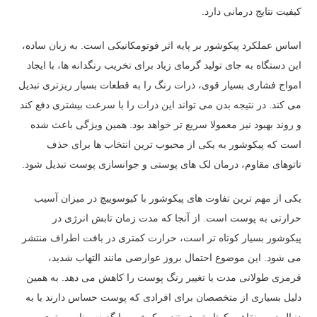
کیفیت نتایج درمانی دارد.
اساس عملکرد پیکوشور بر پایه اثر فوتومکانیکی است. به زبان ساده،
این دستگاه به جای تولید گرمای زیاد برای تخریب رنگدانه ها، با ایجاد
امواج فشاری بسیار قوی، ذرات رنگ را به قطعات بسیار ریزتری تبدیل
می کند. در نتیجه بدن می تواند این ذرات را با سرعت بیشتری دفع کند
و روند بهبود نیز معمولا سریع تر خواهد بود. همین ویژگی باعث شده
است که پیکوشور به یکی از محبوب ترین انتخاب ها برای حذف
تاتوهای مقاوم، درمان لک های پوستی و جوانسازی پوست تبدیل شود.
یکی از مهم ترین تفاوت های پیکوشور با کیوسوییچ در میزان آسیب
حرارتی به پوست است. از آنجا که مدت زمان تابش انرژی در
پیکوشور بسیار کوتاه تر است، حرارت کمتری در بافت اطراف منتشر
می شود. این موضوع احتمال بروز عوارضی مانند التهاب شدید،
قرمزی طولانی مدت یا تغییر رنگ پوست را کاهش می دهد. به همین
دلیل بسیاری از متخصصان برای افرادی که پوست حساس دارند یا به
دنبال دوره نقاهت کوتاه تر هستند، پیکوشور را گزینه مناسب تری می