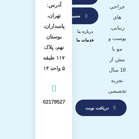
آدرس:
جراحی
تهران،
مسیریابی با waze
های
پاسداران،
زیبایی،
درباره ما
بوستان
پوست و
خدمات ما
نهم، پلاک
مو با
۱۱۷ طبقه
بیش از
۵ واحد ۱۴
18 سال
تجربه
تخصصی
02179527
دریافت نوبت