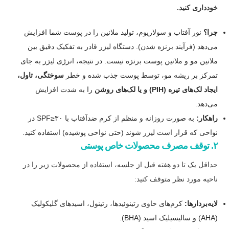
خودداری کنید.
چرا؟
نور آفتاب و سولاریوم، تولید ملانین را در پوست شما افزایش
می‌دهد (فرآیند برنزه شدن). دستگاه لیزر قادر به تفکیک دقیق بین
ملانین مو و ملانین پوست برنزه نیست. در نتیجه، انرژی لیزر به جای
تمرکز بر ریشه مو، توسط پوست جذب شده و خطر
سوختگی، تاول،
ایجاد لک‌های تیره (PIH) و یا لک‌های روشن
را به شدت افزایش
می‌دهد.
راهکار:
به صورت روزانه و منظم از کرم ضدآفتاب با
۳۰
≥
SPF
در
نواحی که قرار است لیزر شوند (حتی نواحی پوشیده) استفاده کنید.
۲. توقف مصرف محصولات خاص پوستی
حداقل یک تا دو هفته قبل از جلسه، استفاده از محصولات زیر را در
ناحیه مورد نظر متوقف کنید:
لایه‌بردارها:
کرم‌های حاوی رتینوئیدها، رتینول، اسیدهای گلیکولیک
(AHA) و سالیسیلیک اسید (BHA).