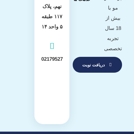
نهم، پلاک
مو با
۱۱۷ طبقه
بیش از
۵ واحد ۱۴
18 سال
تجربه
تخصصی
02179527
دریافت نوبت