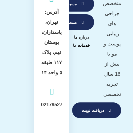
متخصص
مسیریابی با بلد
آدرس:
جراحی
تهران،
مسیریابی با waze
های
پاسداران،
زیبایی،
درباره ما
بوستان
پوست و
خدمات ما
نهم، پلاک
مو با
۱۱۷ طبقه
بیش از
۵ واحد ۱۴
18 سال
تجربه
تخصصی
02179527
دریافت نوبت