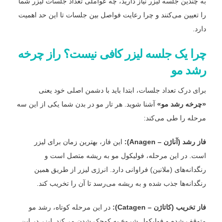
به چندین جلسه لیزر نیاز دارید، چه عواملی تعداد جلسات لیزر شما
را تعیین می‌کنند و چرا رعایت فواصل بین جلسات تا این حد اهمیت
دارد.
چرا یک جلسه لیزر کافی نیست؟ راز چرخه
رشد مو
برای درک تعداد جلسات، ابتدا باید با دشمن اصلی خود یعنی
«چرخه رشد مو»
آشنا شوید. هر تار مو در بدن شما یکی از این سه
مرحله را طی می‌کند:
فاز رشد (آناژن – Anagen):
این فاز، بهترین زمان برای لیزر
است. در این مرحله، فولیکول مو به ریشه متصل است و
رنگدانه‌های (ملانین) فراوانی دارد. انرژی لیزر از طریق همین
رنگدانه‌ها جذب شده و به ریشه می‌رسد تا آن را تخریب کند.
فاز تخریب (کاتاژن – Catagen):
در این مرحله کوتاه، رشد مو
متوقف شده و فولیکول شروع به کوچک شدن می‌کند. لیزر در این